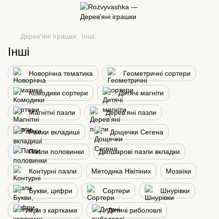
Дерев'яні іграшки
Інші
Інші
Новорічна тематика
Геометричні сортери
Комодики сортери
Дитячі магніти
Магнітні пазли
Дерев'яні пазли
Рамки вкладиші
Дощечки Сегена
Пазли половинки
Двошарові пазли вкладки
Контурні пазли
Методика Нікітіних
Мозаїки
Букви, цифри
Сортери
Шнурівки
Ігри з картками
Дитячі риболовлі