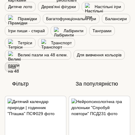
Дитяче лото
Дерев'яні фігурки
Настільні ігри
Пірамідки
Багатофункціональні ігри
Балансири
Ігри пиши - стирай
Лабіринти
Танграми
Тетріси
Транспорт
Великі пазли на 48 елем.
Для вивчення кольорів
Інші
Фільтр
За популярністю