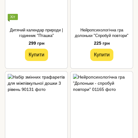
Хіт
Дитячий календар природи |
Нейропсихологічна гра
годинник "Пташка"
долоньки "Спробуй повтори"
299 грн
225 грн
Купити
Купити