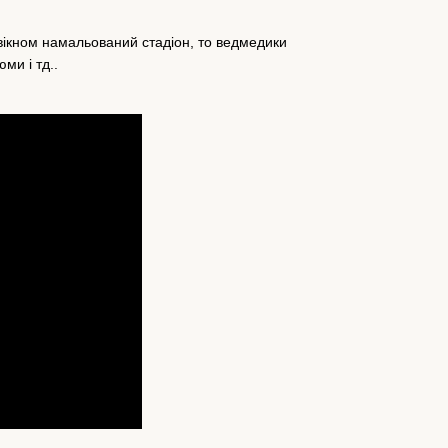
 вікном намальований стадіон, то ведмедики
ми і тд..