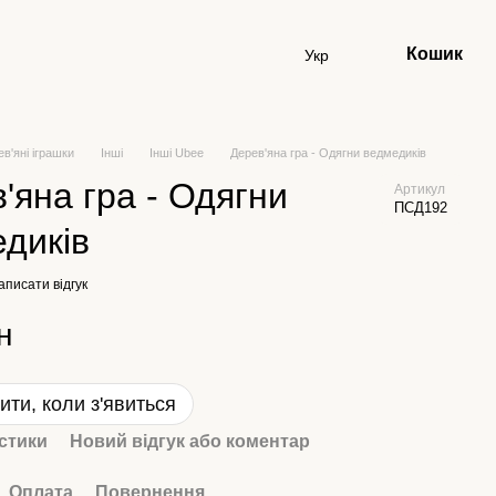
Кошик
Укр
ев'яні іграшки
Інші
Інші Ubee
Дерев'яна гра - Одягни ведмедиків
'яна гра - Одягни
Артикул
ПСД192
диків
аписати відгук
н
ити, коли з'явиться
стики
Новий відгук або коментар
Оплата
Повернення