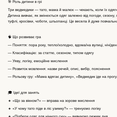
🎯 Роль дитини в грі
Три ведмедики — тато, мама й малюк — чекають, коли їх одягну
Дитина вивчає, як змінюється одяг залежно від погоди, сезону, 
туфлі, кросівки, чоботи, шльопанці. Це весела й дуже повчальна 
🧠 Що розвиває гра
— Поняття: пора року, тепло/холодно, вдома/на вулиці, ніч/ден
— Класифікацію: за статтю, сезоном, типом одягу
— Уяву, логіку, емоційне мислення
— Розвиток мовлення: назви речей, опис, вибір, пояснення
— Рольову гру: «Мама вдягає дитину», «Ведмедик іде на прог
🎓 Ідеї для занять
🔸 «Що за вікном?» — вправа на зорове мислення
🔸 «У чому тато піде в ліс узимку?» — тренуємо логіку
🔸 «Підбери одяг для нічного сну» — вивчаємо режим дня