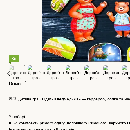
Хіт
Опис
🧸👚 Дитяча гра «Одягни ведмедиків» — гардероб, логіка та нас
У наборі:
▶️ 24 комплекти різного одягу,(чоловічого і жіночого, верхного 
▶️ у кожного ведмедя по 8 нарядів