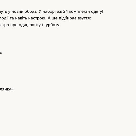
ть у новий образ. У наборі аж 24 комплекти одягу!
події та навіть настрою. А ще підбирає взуття:
гра про одяг, логіку і турботу.
ь
улянку»