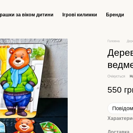
грашки за віком дитини
Ігрові килимки
Бренди
Головна
Дер
Дерев
ведме
Очікується
Н
550 гр
Повідом
Характери
Доставка