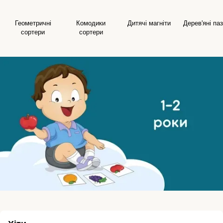
Геометричні
Комодики
Дитячі магніти
Дерев'яні па
сортери
сортери