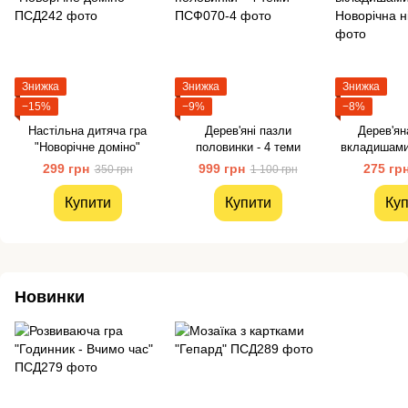
Знижка
Знижка
Знижка
−15%
−9%
−8%
Настільна дитяча гра
Дерев'яні пазли
Дерев'ян
"Новорічне доміно"
половинки - 4 теми
вкладишами 
н
299 грн
999 грн
275 гр
350 грн
1 100 грн
Купити
Купити
Куп
Новинки