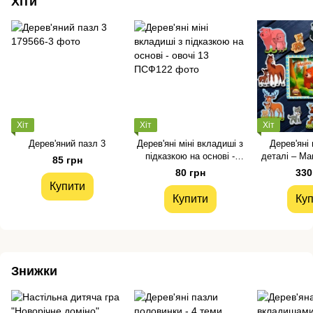
Хіти
Хіт
Хіт
Хіт
Дерев'яний пазл 3
Дерев'яні міні вкладиші з
Дерев'яні 
підказкою на основі -
деталі – Ма
85 грн
овочі 13
80 грн
330
Купити
Купити
Куп
Знижки