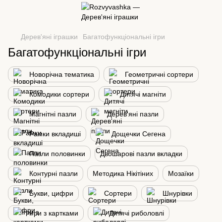
Дерев'яні іграшки
Багатофункціональні ігри
Багатофункціональні ігри
Новорічна тематика
Геометричні сортери
Комодики сортери
Дитячі магніти
Магнітні пазли
Дерев'яні пазли
Рамки вкладиші
Дощечки Сегена
Пазли половинки
Двошарові пазли вкладки
Контурні пазли
Методика Нікітіних
Мозаїки
Букви, цифри
Сортери
Шнурівки
Ігри з картками
Дитячі риболовлі