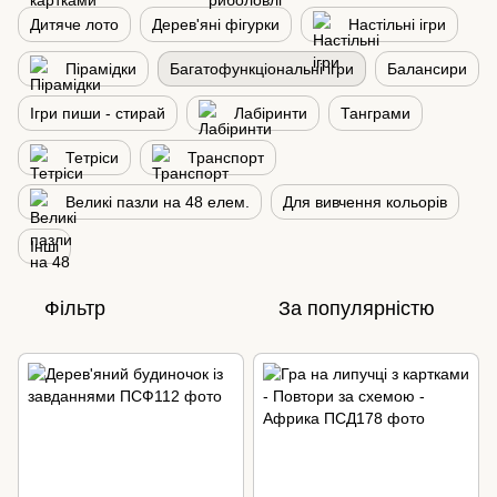
Дитяче лото
Дерев'яні фігурки
Настільні ігри
Пірамідки
Багатофункціональні ігри
Балансири
Ігри пиши - стирай
Лабіринти
Танграми
Тетріси
Транспорт
Великі пазли на 48 елем.
Для вивчення кольорів
Інші
Фільтр
За популярністю