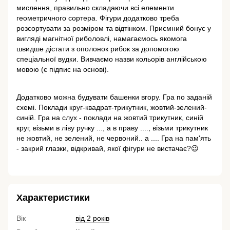
мислення, правильно складаючи всі елементи
геометричного сортера. Фігури додатково треба
розсортувати за розміром та відтінком. Приємний бонус у
вигляді магнітної риболовлі, намагаємось якомога
швидше дістати з ополонок рибок за допомогою
спеціальної вудки. Вивчаємо назви кольорів англійською
мовою (є підпис на основі).
Додатково можна будувати башенки вгору. Гра по заданій
схемі. Поклади круг-квадрат-трикутник, жовтий-зелений-
синій. Гра на слух - поклади на жовтий трикутник, синій
круг, візьми в ліву ручку ..., а в праву ...., візьми трикутник
не жовтий, не зелений, не червоний.. а .... Гра на пам'ять
- закрий глазки, відкривай, якої фігури не вистачає?😉
Характеристики
Вік
від 2 років