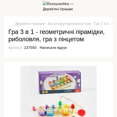
Дерев'яні іграшки
Багатофункціональні ігри
Гра 3 в 1 - г
Гра 3 в 1 - геометричні пірамідки,
риболовля, гра з пінцетом
Артикул:
137550
Написати відгук