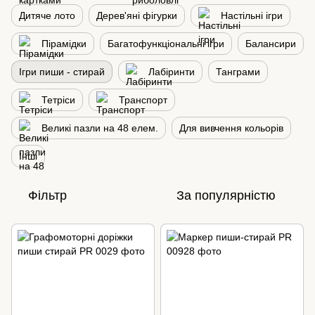
Дитяче лото
Дерев'яні фігурки
Настільні ігри
Пірамідки
Багатофункціональні ігри
Балансири
Ігри пиши - стирай
Лабіринти
Танграми
Тетріси
Транспорт
Великі пазли на 48 елем.
Для вивчення кольорів
Інші
Фільтр
За популярністю