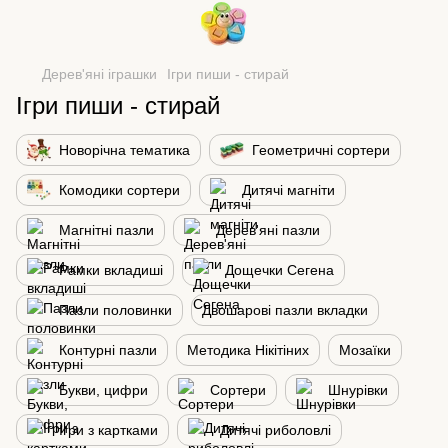
Дерев'яні іграшки
Ігри пиши - стирай
Ігри пиши - стирай
Новорічна тематика
Геометричні сортери
Комодики сортери
Дитячі магніти
Магнітні пазли
Дерев'яні пазли
Рамки вкладиші
Дощечки Сегена
Пазли половинки
Двошарові пазли вкладки
Контурні пазли
Методика Нікітіних
Мозаїки
Букви, цифри
Сортери
Шнурівки
Ігри з картками
Дитячі риболовлі