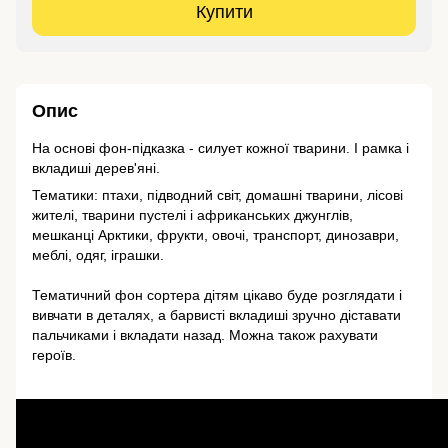
Купити
Опис
На основі фон-підказка - силует кожної тварини. І рамка і
вкладиші дерев'яні.
Тематики: птахи, підводний світ, домашні тварини, лісові
жителі, тварини пустелі і африканських джунглів,
мешканці Арктики, фрукти, овочі, транспорт, динозаври,
меблі, одяг, іграшки.
⠀
Тематичний фон сортера дітям цікаво буде розглядати і
вивчати в деталях, а барвисті вкладиші зручно діставати
пальчиками і вкладати назад. Можна також рахувати
героїв.