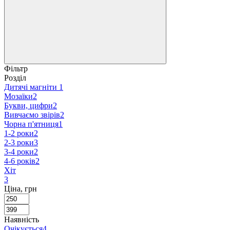
Фільтр
Розділ
Дитячі магніти
1
Мозаїки
2
Букви, цифри
2
Вивчаємо звірів
2
Чорна п'ятниця
1
1-2 роки
2
2-3 роки
3
3-4 роки
2
4-6 років
2
Хіт
3
Ціна, грн
Наявність
Очікується
4