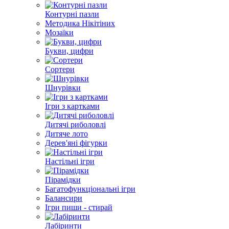
Контурні пазли
Методика Нікітіних
Мозаїки
Букви, цифри
Сортери
Шнурівки
Ігри з картками
Дитячі риболовлі
Дитяче лото
Дерев'яні фігурки
Настільні ігри
Пірамідки
Багатофункціональні ігри
Балансири
Ігри пиши - стирай
Лабіринти