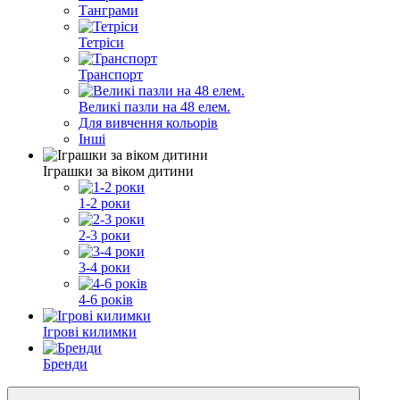
Танграми
Тетріси
Транспорт
Великі пазли на 48 елем.
Для вивчення кольорів
Інші
Іграшки за віком дитини
1-2 роки
2-3 роки
3-4 роки
4-6 років
Ігрові килимки
Бренди