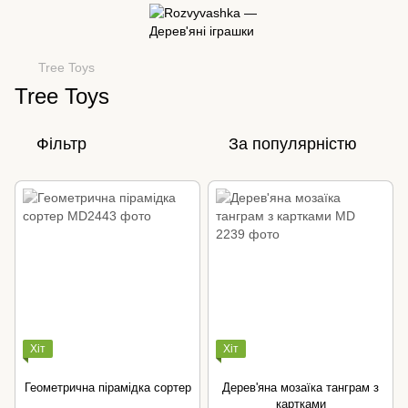
Tree Toys
Tree Toys
Фільтр
За популярністю
Хіт
Хіт
Геометрична пірамідка сортер
Дерев'яна мозаїка танграм з
картками