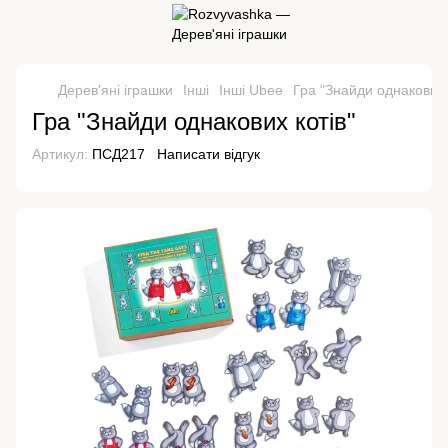
Дерев'яні іграшки
Інші
Інші Ubee
Гра "Знайди однакових 
Гра "Знайди однакових котів"
Артикул:
ПСД217
Написати відгук