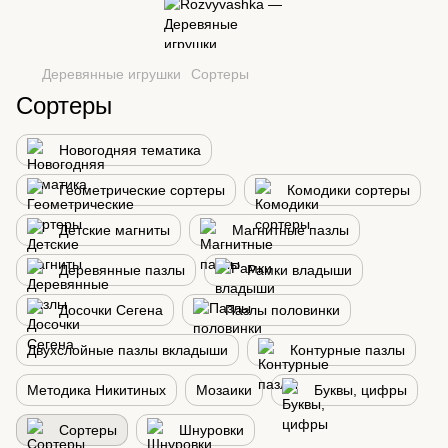
Деревянные игрушки
Сортеры
Сортеры
Новогодняя тематика
Геометрические сортеры
Комодики сортеры
Детские магниты
Магнитные пазлы
Деревянные пазлы
Рамки владыши
Досочки Сегена
Пазлы половинки
Двухслойные пазлы вкладыши
Контурные пазлы
Методика Никитиных
Мозаики
Буквы, цифры
Сортеры
Шнуровки