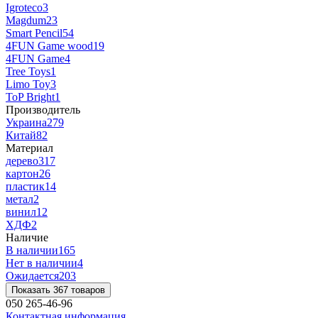
Igroteco
3
Magdum
23
Smart Pencil
54
4FUN Game wood
19
4FUN Game
4
Tree Toys
1
Limo Toy
3
ToP Bright
1
Производитель
Украина
279
Китай
82
Материал
дерево
317
картон
26
пластик
14
метал
2
винил
12
ХДФ
2
Наличие
В наличии
165
Нет в наличии
4
Ожидается
203
Показать 367 товаров
050 265-46-96
Контактная информация