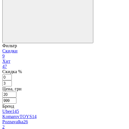
Фильтр
Скидки
9
Хит
47
Скидка %
Цена, грн
Бренд
Ubee
145
KomarovTOYS
14
Poznavalka
26
2