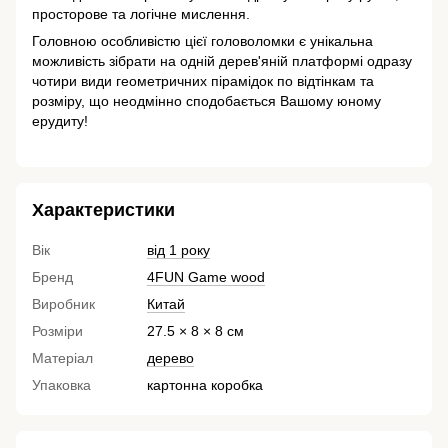
просторове та логічне мислення.
Головною особливістю цієї головоломки є унікальна
можливість зібрати на одній дерев'яній платформі одразу
чотири види геометричних пірамідок по відтінкам та
розміру, що неодмінно сподобається Вашому юному
ерудиту!
Характеристики
Вік
від 1 року
Бренд
4FUN Game wood
Виробник
Китай
Розміри
27.5 × 8 × 8 см
Матеріал
дерево
Упаковка
картонна коробка