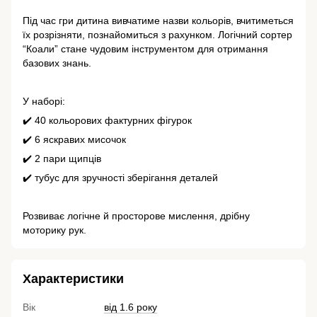
⠀
Під час гри дитина вивчатиме назви кольорів, вчитиметься
їх розрізняти, познайомиться з рахунком. Логічний сортер
“Коали” стане чудовим інструментом для отримання
базових знань.
⠀
У наборі:
✔️ 40 кольорових фактурних фігурок
✔️ 6 яскравих мисочок
✔️ 2 пари щипців
✔️ тубус для зручності зберігання деталей
⠀
Розвиває логічне й просторове мислення, дрібну
моторику рук.
Характеристики
Вік
від 1.6 року