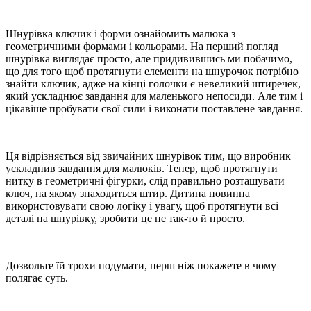
Шнурівка ключик і форми ознайомить малюка з
геометричними формами і кольорами. На перший погляд
шнурівка виглядає просто, але придивившись ми побачимо,
що для того щоб протягнути елементи на шнурочок потрібно
знайти ключик, адже на кінці голочки є невеликий штиречек,
який ускладнює завдання для маленького непосиди. Але тим і
цікавіше пробувати свої сили і виконати поставлене завдання.
Ця відрізняється від звичайних шнурівок тим, що виробник
ускладнив завдання для малюків. Тепер, щоб протягнути
нитку в геометричні фігурки, слід правильно розташувати
ключ, на якому знаходиться штир. Дитина повинна
використовувати свою логіку і увагу, щоб протягнути всі
деталі на шнурівку, зробити це не так-то й просто.
Дозвольте їй трохи подумати, перш ніж покажете в чому
полягає суть.