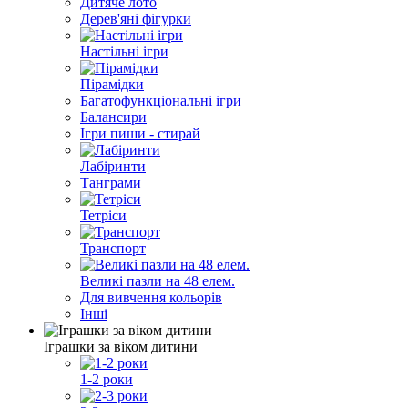
Дитяче лото
Дерев'яні фігурки
Настільні ігри
Пірамідки
Багатофункціональні ігри
Балансири
Ігри пиши - стирай
Лабіринти
Танграми
Тетріси
Транспорт
Великі пазли на 48 елем.
Для вивчення кольорів
Інші
Іграшки за віком дитини
1-2 роки