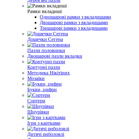
Дерев'яні пазли
Рамки вкладиші
Одношарові рамки з вкладишами
Двошарові рамки з вкладишами
Тришарові рамки з вкладишами
Дощечки Сегена
Пазли половинки
Двошарові пазли вкладки
Контурні пазли
Методика Нікітіних
Мозаїки
Букви, цифри
Сортери
Шнурівки
Ігри з картками
Дитячі риболовлі