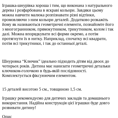
Іграшка-шнурівка хороша і тим, що виконана з натурального
дерева і розфарбована в яскраві кольори. Завдяки цьому
можна навчити малюка розпізнавати різні відтінки,
промовляючи з ним кольори деталей. Додатково розкажіть
йому як називаються геометричні елементи, познайомте його
з многогранником, прямокутником, трикутником, колом і так
далі. Можна впорядкувати всі форми окремо, а потім
протягнути їх в нитку. Наприклад, спочатку всі квадрати,
потім всі трикутники, і так до останньої деталі.
Шнуровка “Ключик” ідеально підходить дітям від двоох до
чотирьох років. Дитина має нанизати геометричні детальки
ключиком-голочкою в будь-якій послідовності.
Комплектується фіксуюючим елементом.
15 деталей висотою 5 см., товщиною 1,5 см.
Іграшку рекомендуємо для дитячих закладів та домашнього
використання. Надійна конструкція цієї іграшки буде довго
розвивати дитину!
Опис