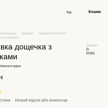
Кошик
Укр
ев'яні іграшки
Шнурівки
Шнурівки Smart Pencil
ка з мотузками
вка дощечка з
Артикул
D-
01561
зками
Написати відгук
н
стики
Новий відгук або коментар