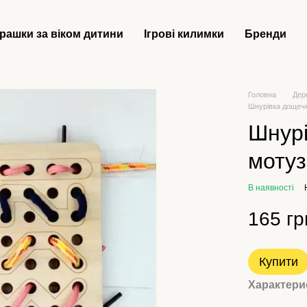
грашки за віком дитини
Ігрові килимки
Бренди
Головна
Дер
Шнурівка дощеч
Шнурі
моту
В наявності
165 гр
Купити
Характери