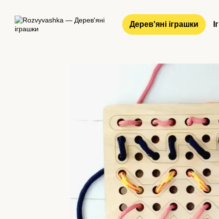
Перейти до основного контенту
Дерев'яні іграшки
І