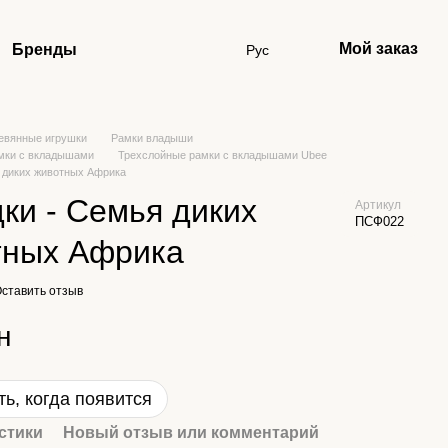
Мой заказ
Бренды
Рус
евянные игрушки
Рамки владыши
мки с вкладышами
Трехслойные рамки с вкладышами Ubee
я диких животных Африка
ки - Семья диких
Артикул
ПСФ022
тных Африка
ставить отзыв
н
ь, когда появится
стики
Новый отзыв или комментарий