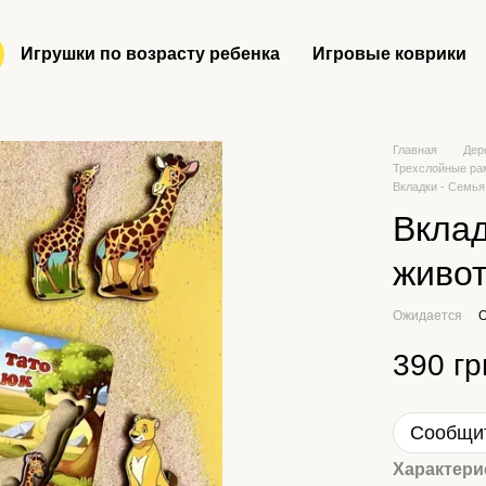
Игрушки по возрасту ребенка
Игровые коврики
Главная
Дер
Трехслойные ра
Вкладки - Семь
Вклад
живо
Ожидается
О
390 гр
Сообщит
Характери