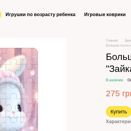
Игрушки по возрасту ребенка
Игровые коврики
Главная
Дер
Большие пазлы н
Боль
"Зайк
В наличии
О
275 гр
Купить
Характери