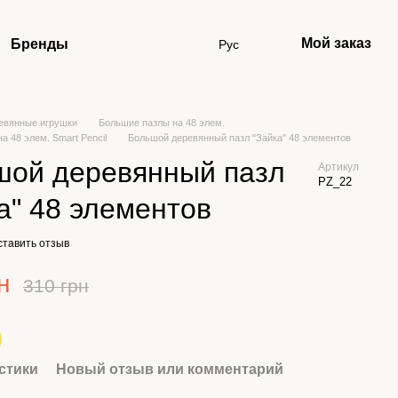
Мой заказ
Бренды
Рус
евянные игрушки
Большие пазлы на 48 элем.
а 48 элем. Smart Pencil
Большой деревянный пазл "Зайка" 48 элементов
шой деревянный пазл
Артикул
PZ_22
а" 48 элементов
ставить отзыв
н
310 грн
стики
Новый отзыв или комментарий