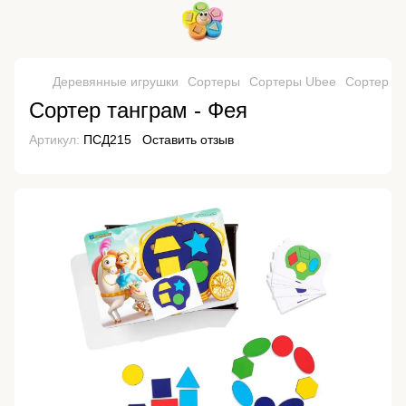
Деревянные игрушки
Сортеры
Сортеры Ubee
Сортер та
Сортер танграм - Фея
Артикул:
ПСД215
Оставить отзыв