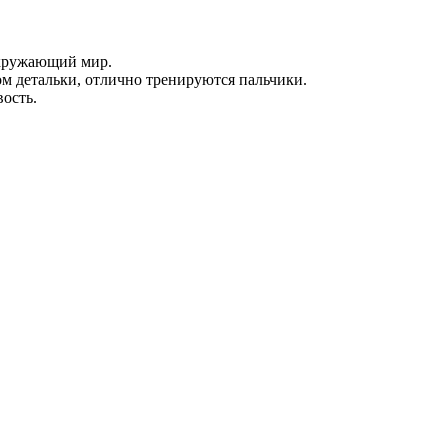
окружающий мир.
ом детальки, отлично тренируются пальчики.
вость.