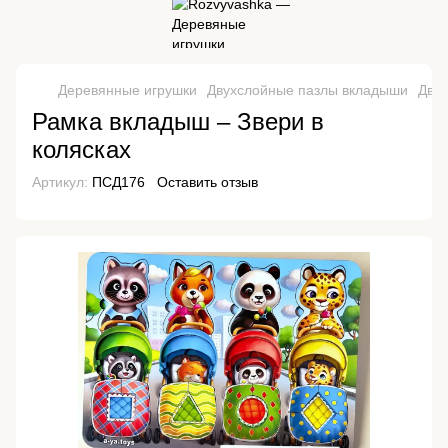
Деревянные игрушки
Двухслойные пазлы вкладыши
Дву
Рамка вкладыш – Звери в
колясках
Артикул:
ПСД176
Оставить отзыв