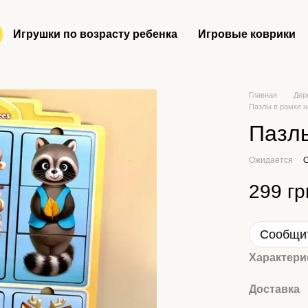
Игрушки по возрасту ребенка
Игровые коврики
Главная
Дер
Пазлы в рамке н
Пазлы
Ожидается
О
299 гр
Сообщит
Характери
Доставка