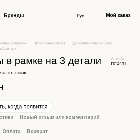
Мой заказ
Бренды
Рус
евянные игрушки
Деревянные пазлы
Деревянные пазлы Ubee
а 3 детали
 в рамке на 3 детали
Артикул
ПСФ131
ставить отзыв
н
ь, когда появится
стики
Новый отзыв или комментарий
Оплата
Возврат