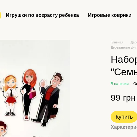
Игрушки по возрасту ребенка
Игровые коврики
Главная
Дер
Деревянные фигу
Набо
"Семь
В наличии
О
99 грн
Купить
Характери