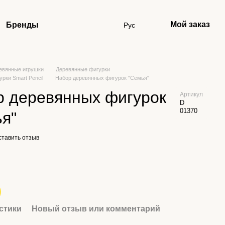
Мой заказ
Бренды
Рус
евянные игрушки
Деревянные фигурки
рки Smart Pencil
Набор деревянных фигурок "Семья"
р деревянных фигурок
Артикул
D
01370
я"
ставить отзыв
стики
Новый отзыв или комментарий