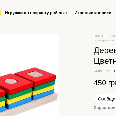
Игрушки по возрасту ребенка
Игровые коврики
Главная
Дер
Геометрические
Дерев
Цветн
Ожидается
О
450 гр
Сообщит
Характери