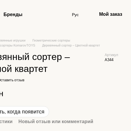
Мой заказ
Бренды
Рус
евянные игрушки
Геометрические сортеры
 сортеры KomarovTOYS
Деревянный сортер – Цветной квартет
янный сортер –
Артикул
А344
ой квартет
ставить отзыв
н
ь, когда появится
стики
Новый отзыв или комментарий