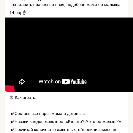
– составить правильно пазл, подобрав маме ее малыша.
14 пар☝️
🎯 Как играть:
✔️Составь все пары: мама и детеныш.
✔️Назови каждое животное: «Кто это? А кто ее малыш?».
✔️Посчитай количество животных, объединившихся по