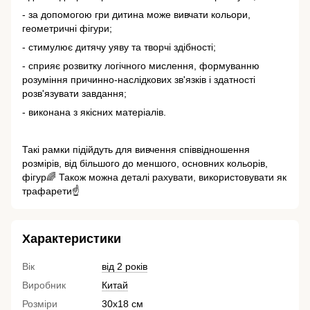
- за допомогою гри дитина може вивчати кольори,
геометричні фігури;
- стимулює дитячу уяву та творчі здібності;
- сприяє розвитку логічного мислення, формуванню
розуміння причинно-наслідкових зв'язків і здатності
розв'язувати завдання;
- виконана з якісних матеріалів.
Такі рамки підійдуть для вивчення співвідношення
розмірів, від більшого до меншого, основних кольорів,
фігур🌈 Також можна деталі рахувати, використовувати як
трафарети☝️
Характеристики
Вік
від 2 років
Виробник
Китай
Розміри
30х18 см