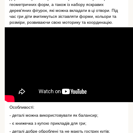
геометричних форм, а також із набору яскравих
дерев'яних фігурок, які можна вкладати в ці отвори. Під
час гри діти вчитимуться зіставляти форми, кольори та
розміри, розвиваючи свою моторику та координацію.
Особливості:
- деталі можна використовувати як балансир;
- є книжечка з купою прикладів для гри;
- деталі добре оброблені та не мають гострих кутів;