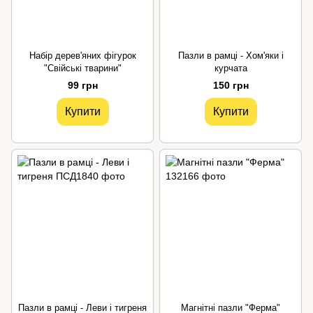
Набір дерев'яних фігурок
Пазли в рамці - Хом'яки і
"Свійські тварини"
курчата
99 грн
150 грн
Купити
Купити
Пазли в рамці - Леви і тигреня
Магнітні пазли "Ферма"