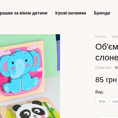
грашки за віком дитини
Ігрові килимки
Бренди
Головна
Дер
Об'єм
слон
Очікується
Н
85 грн
Вид:
тигр
па