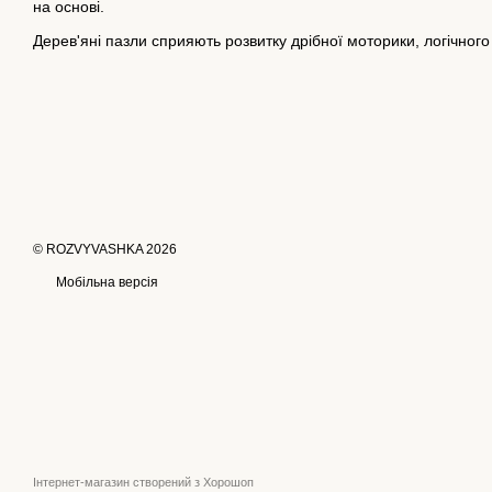
на основі.
Дерев'яні пазли сприяють розвитку дрібної моторики, логічног
© ROZVYVASHKA 2026
Мобільна версія
Інтернет-магазин створений з Хорошоп