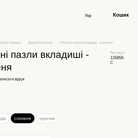
Кошик
Укр
ев'яні іграшки
Дерев'яні пазли
Об'ємні пазли вкладиші - слоненя
ні пазли вкладиші -
Артикул
125858-
С
еня
аписати відгук
нда
слоненя
курочка