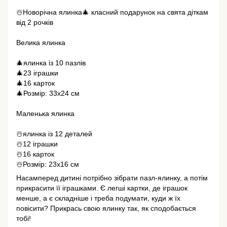
☃️Новорічна ялинка🎄 класний подарунок на свята діткам
від 2 рочків
Велика ялинка
🎄ялинка із 10 пазлів
🎄23 іграшки
🎄16 карток
🎄Розмір: 33х24 см
⠀
Маленька ялинка
☃️ялинка із 12 деталей
☃️12 іграшки
☃️16 карток
☃️Розмір: 23х16 см
Насамперед дитині потрібно зібрати пазл-ялинку, а потім
прикрасити її іграшками. Є легші картки, де іграшок
менше, а є складніше і треба подумати, куди ж їх
повісити? Прикрась свою ялинку так, як сподобається
тобі!