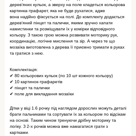
дерев’яних кульок, а зверху на поле кладеться кольорова
картинка-трафарет, яка не буде рухатися, адже
вона надійно фіксується на полі. До комплекту додається
дерев’яний пінцет та палички, якими зручно хапати
намистинки та розміщувати їх у комірки відповідного
кольору. З такою грою можна розвивати моторику рук,
координацію, логічне мислення та зір. А через те що
мозаїка виготовлена з дерева її приємно тримати в руках
та гратися з нею.
Комплектація:
✔ 80 кольорових кульок (по 10 шт кожного кольору)
✔ 10 картинок-трафаретів
✔ пінцет та палички
✔ поле для викладання мозаїки
Дітки у віці 1.6 рочку під наглядом дорослих можуть деталі
брати пальчиками та сортувати їх за кольором по відсікам
на основі. Таким чином тренуючи дрібну моторику та
логіку. З 2-х рочків можна вже намагатися грати з
картками.