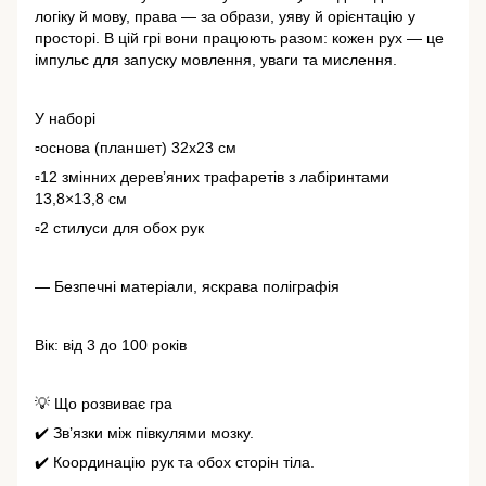
логіку й мову, права — за образи, уяву й орієнтацію у
просторі. В цій грі вони працюють разом: кожен рух — це
імпульс для запуску мовлення, уваги та мислення.
У наборі
▫️основа (планшет) 32х23 см
▫️12 змінних деревʼяних трафаретів з лабіринтами
13,8×13,8 см
▫️2 стилуси для обох рук
— Безпечні матеріали, яскрава поліграфія
Вік: від 3 до 100 років
💡 Що розвиває гра
✔️ Зв’язки між півкулями мозку.
✔️ Координацію рук та обох сторін тіла.