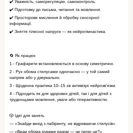
✔️ Уважність, саморегуляцію, самоконтроль.
✔️ Підготовку до письма, читання та мовлення.
✔️ Просторове мислення й обробку сенсорної
інформації.
✔️ Зняття тілесної напруги — як нейрогімнастика.
🔄 Як працює
1 - Графарети встановлюються в основу симетрично.
2 - Рух обома стилусами одночасно — у той самий
напрям або у дзеркально.
3 - Щоденна практика 10–15 хв активізує нейрозвʼязки.
4 - Підходить як для здорових дітей, так і для дітей з
труднощами мовлення, уваги або гіперактивністю.
🎲 Ідеї для занять
— «Знайди вихід з лабіринту, не відриваючи стилусів».
— «Веди обома руками разом — чи легко це?»