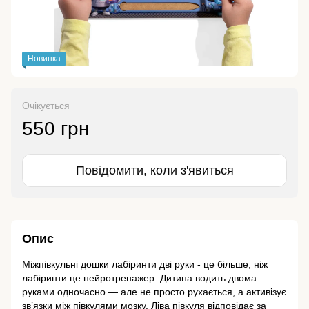
Новинка
Очікується
550 грн
Повідомити, коли з'явиться
Опис
Міжпівкульні дошки лабіринти дві руки - це більше, ніж
лабіринти це нейротренажер. Дитина водить двома
руками одночасно — але не просто рухається, а активізує
зв’язки між півкулями мозку. Ліва півкуля відповідає за