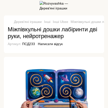
Дерев'яні іграшки
Інші
Інші Ubee
Міжпівкульні дошки лаб
Міжпівкульні дошки лабіринти дві
руки, нейротренажер
Артикул:
ПСД233
Написати відгук