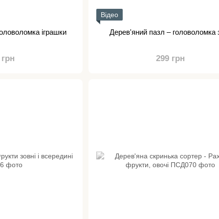
Відео
головоломка іграшки
Дерев'яний пазл – головоломка з
 грн
299 грн