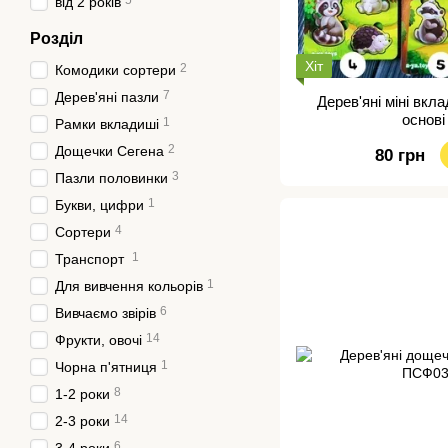
5
від 2 років
Розділ
Хіт
2
Комодики сортери
7
Дерев'яні пазли
Дерев'яні міні вкл
основі
1
Рамки вкладиші
2
Дощечки Сегена
80 грн
3
Пазли половинки
1
Букви, цифри
4
Сортери
1
Транспорт
1
Для вивчення кольорів
6
Вивчаємо звірів
14
Фрукти, овочі
1
Чорна п'ятниця
8
1-2 роки
14
2-3 роки
6