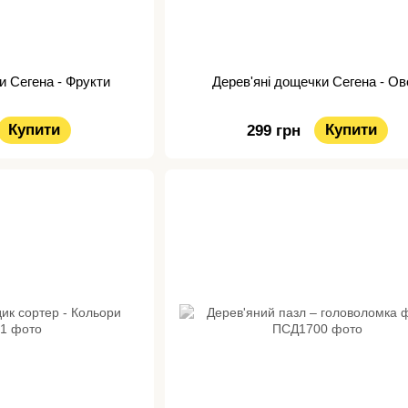
и Сегена - Фрукти
Дерев'яні дощечки Сегена - Ов
Купити
Купити
299 грн