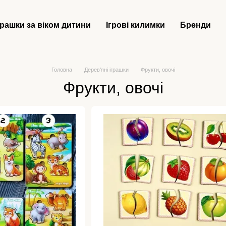
грашки за віком дитини
Ігрові килимки
Бренди
Головна
Дерев'яні іграшки
Фрукти, овочі
Фрукти, овочі