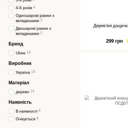
3-4 роки
4
4-6 років
Одношарові рамки з
3
вкладишами
Дерев'яні дощечк
Двошарові рамки з
2
вкладишами
299 грн
Бренд
14
Ubee
Виробник
14
Україна
Матеріал
14
дерево
Наявність
6
В наявності
9
Очікується