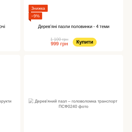
Знижка
−9%
очі
Дерев'яні пазли половинки - 4 теми
1 100 грн
Купити
999 грн