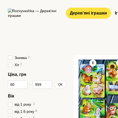
Перейти до основного контенту
Дерев'яні іграшки
І
1
Знижка
1
Хіт
Ціна, грн
Від Ціна, грн
До Ціна, грн
ОК
Вік
1
від 1 року
8
від 1.6 року