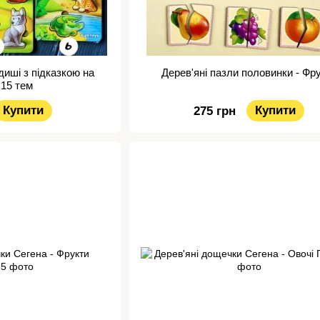
адиші з підказкою на
Дерев'яні пазли половинки - Фр
 15 тем
Купити
Купити
275 грн