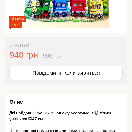
Знижка
−5%
Очікується
948 грн
998 грн
Повідомити, коли з'явиться
Опис
Дві найдовші іграшки у нашому асортименті😍 тільки
уявіть аж 💥47 см
⠀
Це двошарові рамки з вкладишами + пазли. Ці іграшки