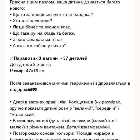
Граючи з цим пазлом, ваша дитина дізнається багато
нового:
• Що то за професії пілот та стюардеса?
• Хто такі пасажири?
• Як це бізнес та економ клас.
• Що таке ручна кладь та багаж.
• З чого складається літак.
• А яка там кабіна у пілота?
⠀
✅
Паравозик 3 вагони
▪️
37 деталей
Для діток з 2-х років
Розмір: 47х16 см
⠀
Потяг завантажився милими тваринами і відправляється в
подорож🚂🚃
⠀
• Двері в вагонах праві і ліві. Коліщатка в 3-х розмірах,
зручно показати дитині розмір "великий", "середній" і
"маленький".
• В кожному вагоні їдуть різні пасажири (мама/тато і
малюк) з різним вантажем. Деталі взаємозамінні.
• Повторюємо основні кольори: "Посади жирафа в
блакитний вагон і накрий жовтим дахом з червоними