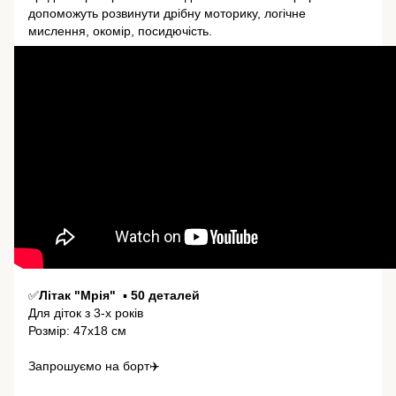
допоможуть розвинути дрібну моторику, логічне
мислення, окомір, посидючість.
⠀
✅
Літак "Мрія"
▪️
50 деталей
Для діток з 3-х років
Розмір: 47х18 см
⠀
Запрошуємо на борт✈️
⠀