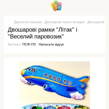
Дерев'яні іграшки
Двошарові пазли вкладки
Двошарові па
Двошарові рамки "Літак" і
"Веселий паровозик"
Артикул:
ПСФ-ПЛ
Написати відгук