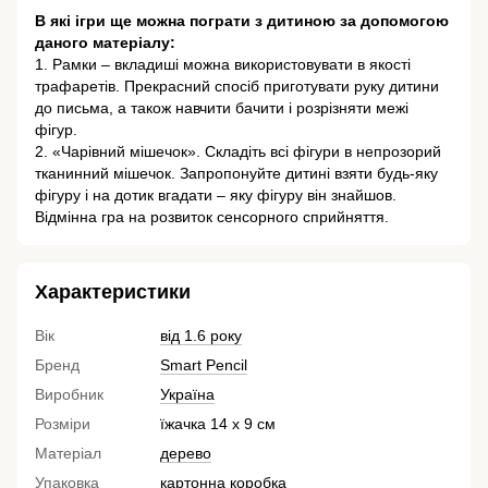
В які ігри ще можна пограти з дитиною за допомогою
даного матеріалу:
1. Рамки – вкладиші можна використовувати в якості
трафаретів. Прекрасний спосіб приготувати руку дитини
до письма, а також навчити бачити і розрізняти межі
фігур.
2. «Чарівний мішечок». Складіть всі фігури в непрозорий
тканинний мішечок. Запропонуйте дитині взяти будь-яку
фігуру і на дотик вгадати – яку фігуру він знайшов.
Відмінна гра на розвиток сенсорного сприйняття.
Характеристики
Вік
від 1.6 року
Бренд
Smart Pencil
Виробник
Україна
Розміри
їжачка 14 х 9 см
Матеріал
дерево
Упаковка
картонна коробка