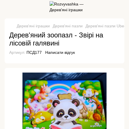
Дерев'яні іграшки
Дерев'яні пазли
Дерев'яні пазли Ubee
Дерев'яний зоопазл - Звірі на
лісовій галявині
Артикул:
ПСД177
Написати відгук