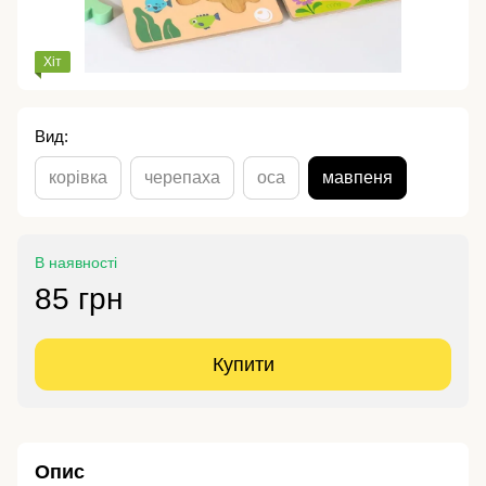
Хіт
Вид:
корівка
черепаха
оса
мавпеня
В наявності
85 грн
Купити
Опис