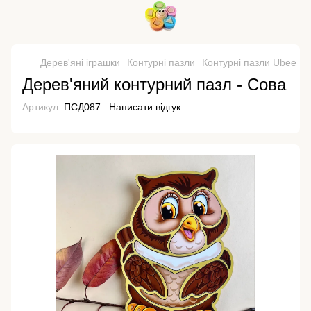
Дерев'яні іграшки
Контурні пазли
Контурні пазли Ubee
Д
Дерев'яний контурний пазл - Сова
Артикул:
ПСД087
Написати відгук