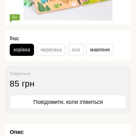
Хіт
Вид:
корівка
черепаха
оса
мавпеня
Очікується
85 грн
Повідомити, коли з'явиться
Опис