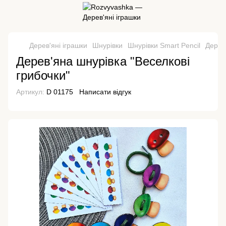
Дерев'яні іграшки
Шнурівки
Шнурівки Smart Pencil
Дерев
Дерев'яна шнурівка "Веселкові
грибочки"
Артикул:
D 01175
Написати відгук