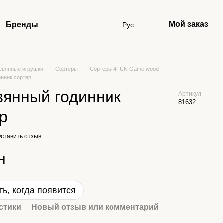
Мой заказ
Бренды
Рус
евянные игрушки
Сортеры
Сортеры 4FUN Game wood
инник сортер
вянный годинник
Артикул
81632
р
ставить отзыв
н
ь, когда появится
стики
Новый отзыв или комментарий