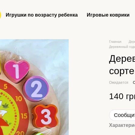
Игрушки по возрасту ребенка
Игровые коврики
Главная
Дер
Деревянный год
Дере
сорте
Ожидается
О
140 гр
Сообщит
Характери