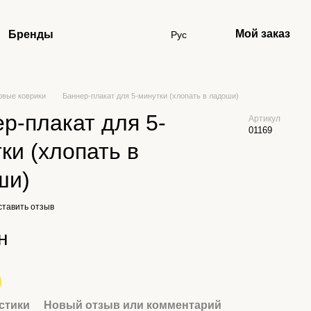
Мой заказ
Бренды
Рус
овые коврики
Баннер-плакат для 5-минутки (хлопать в ладоши)
р-плакат для 5-
Артикул
01169
ки (хлопать в
ши)
ставить отзыв
н
стики
Новый отзыв или комментарий