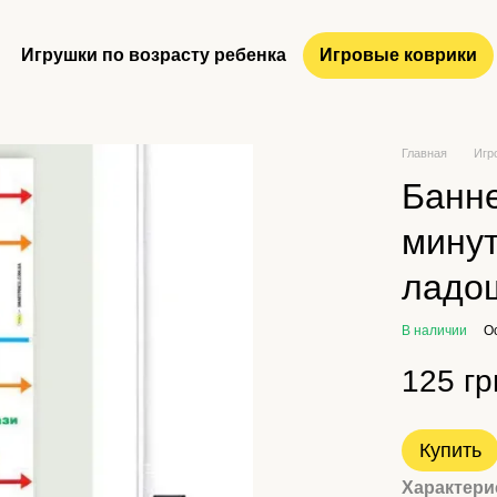
Игрушки по возрасту ребенка
Игровые коврики
Главная
Игр
Банне
минут
ладо
В наличии
О
125 гр
Купить
Характери