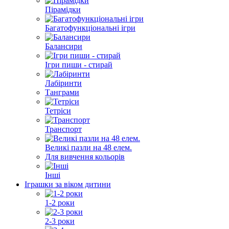
Пірамідки
Багатофункціональні ігри
Балансири
Ігри пиши - стирай
Лабіринти
Танграми
Тетріси
Транспорт
Великі пазли на 48 елем.
Для вивчення кольорів
Інші
Іграшки за віком дитини
1-2 роки
2-3 роки