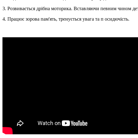
3. Розвивається дрібна моторика. Вставляючи певним чином де
4. Працює зорова пам'ять, тренується увага та п осидючість.