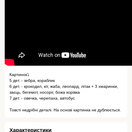
⠀
Картинок⤵️
5 дет. - зебра, кораблик
6 дет. - крокодил, кіт, жаба, леопард, літак + 3 хмаринки,
заєць, бегемот, носоріг, божа корівка
7 дет. - овечка, черепаха, автобус
⠀
Товсті недрібні деталі. На основі картинка не дублюється.
Характеристики